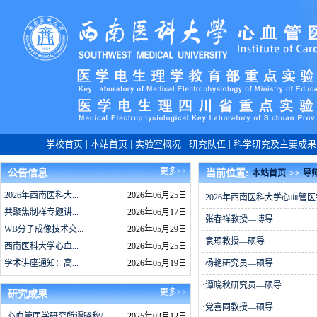
学校首页
|
本站首页
|
实验室概况
|
研究队伍
|
科学研究及主要成果
更多>>
公告信息
当前位置:
>>
本站首页
导
2026年西南医科大...
2026年06月25日
·
2026年西南医科大学心血管
共聚焦制样专题讲...
2026年06月17日
·
张春祥教授—博导
WB分子成像技术交...
2026年05月29日
·
袁琼教授—硕导
西南医科大学心血...
2026年05月25日
学术讲座通知：高...
2026年05月19日
·
杨艳研究员—硕导
·
谭晓秋研究员—硕导
更多>>
研究成果
·
党喜同教授—硕导
·
心血管医学研究所谭晓秋/...
2025年03月12日