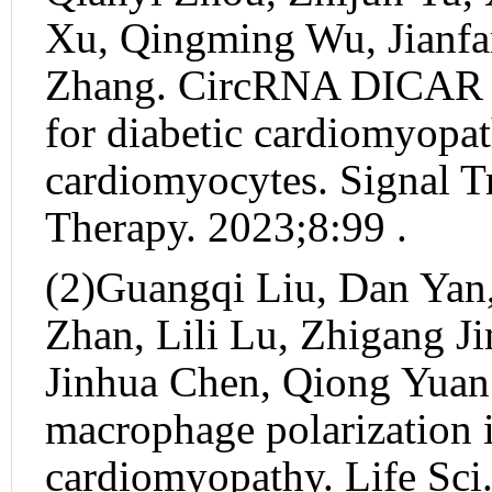
Xu, Qingming Wu, Jianf
Zhang. CircRNA DICAR as
for diabetic cardiomyopat
cardiomyocytes. Signal T
Therapy. 2023;8:99 .
(2)Guangqi Liu, Dan Yan
Zhan, Lili Lu, Zhigang J
Jinhua Chen, Qiong Yuan.
macrophage polarization i
cardiomyopathy. Life Sci