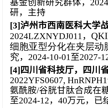
基金创新研究群体，
2024
研，主持
[3]
泸州市西南医科大学
QKI
2024LZXNYDJ011
，
细胞亚型分化在夹层动
究
，
2024-10-01
至
2027-1
[4]
四川省科技厅，四川
2022YFS0607, HnRNPH1
氨酰胺
/
谷胱甘肽合成在
至
2024-12
，
40
万元，已