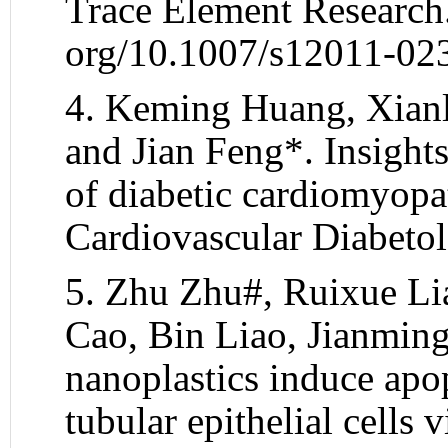
Trace Element Research
org/10.1007/s12011-023
4. Keming Huang, Xianl
and Jian Feng*. Insight
of diabetic cardiomyopa
Cardiovascular Diabeto
5.
Zhu Zhu
#,
Ruixue Li
Cao
,
Bin Liao
,
Jianmin
nanoplastics induce apo
tubular epithelial cells