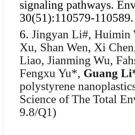
signaling pathways. Env
30(51):110579-110589. 
6.
Jingyan Li#, Huimin
Xu, Shan Wen, Xi Chen,
Liao, Jianming Wu, Fah
Fengxu Yu*,
Guang Li
polystyrene nanoplastics
Science of The Total E
9.8/Q1)