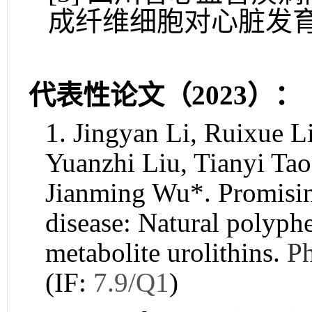
成纤维细胞对心脏发
代表性论文（2023）：
1. Jingyan Li, Ruixue L
Yuanzhi Liu, Tianyi Ta
Jianming Wu*. Promisin
disease: Natural polyphe
metabolite urolithins.
P
(IF:
7.9/Q1
)