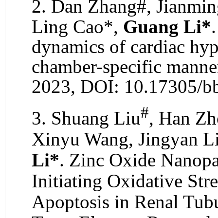
2.
Dan Zhang#, Jianming
Ling Cao*,
Guang Li*
dynamics of cardiac hype
chamber-specific manne
2023, DOI: 10.17305/bb
#
3. Shuang Liu
, Han Z
Xinyu Wang, Jingyan Li
Li
*
. Zinc Oxide Nanopa
Initiating Oxidative St
Apoptosis in Renal Tubul