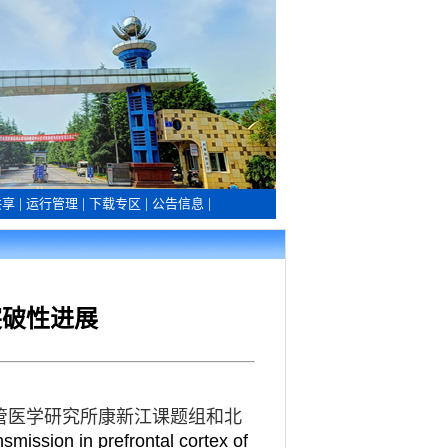
共享
|
运行管理
|
下载专区
|
公告信息
|
突破性进展
管医学研究所康新江课题组和北
mission in prefrontal cortex of