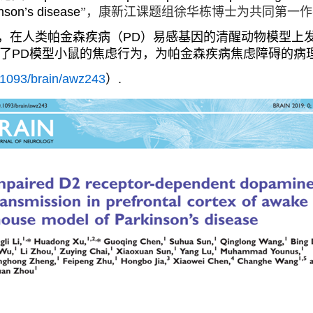
nson’s disease
”，康新江课题组徐华栋博士为共同第一作
，在人类帕金森疾病（
PD
）易感基因的清醒动物模型上
了
PD
模型小鼠的焦虑行为，为帕金森疾病焦虑障碍的病
0.1093/brain/awz243
）
.