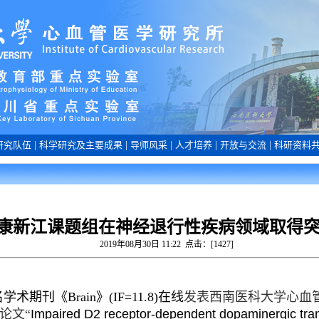
研究队伍
|
科学研究及主要成果
|
导师风采
|
人才培养
|
开放与交流
|
科研资料
康新江课题组在神经退行性疾病领域取得
2019年08月30日 11:22 点击：[
1427
]
术期刊《Brain》(IF=11.8)在线
发表西南医科大学心血
论文“
Impaired D2 receptor-dependent dopaminergic trans