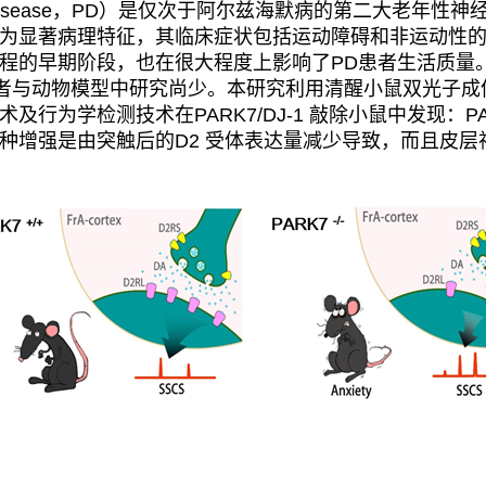
isease
，
PD
）是仅次于阿尔兹海默病的第二大老年性神
为显著病理特征，其临床症状包括运动障碍和非运动性
程的早期阶段，也在很大程度上影响了
PD
患者生活质量
者与动物模型中研究尚少。本研究利用清醒小鼠双光子成
术及行为学检测技术在
PARK7/DJ-1
敲除小鼠中发现：
P
种增强是由突触后的
D2
受体表达量减少导致，而且皮层