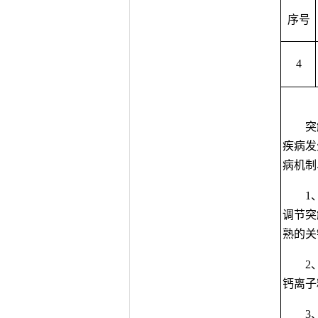
序号
4
突
疾病发
病机制
1
调节突
熟的关
2
钙离子
3