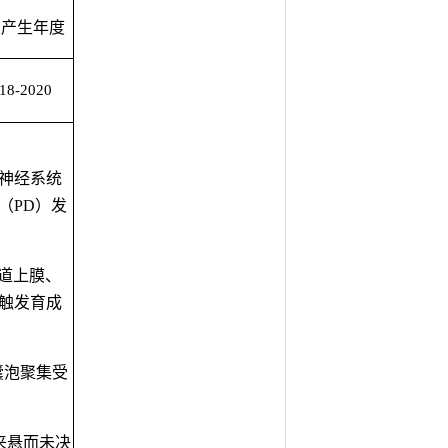
果产生年度
18-2020
神经系统
（
PD
）发
道上膜、
触发育成
囊泡聚集受
来悬而未决