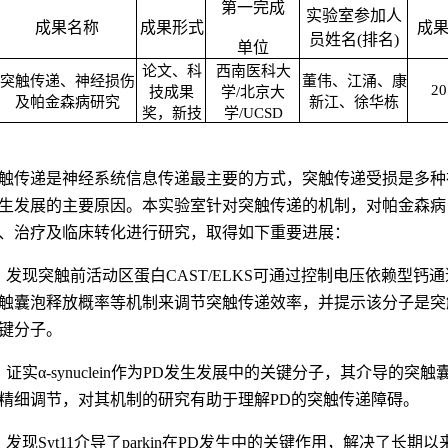
第一完成
实验室参加人
成果名称
成果形式
成
员姓名
(
排名
)
单位
论文、科
西南医科大
突触传递、神经损伤
董伟、江涌、康
20
技成果
学
/
北京大
及帕金森病研究
新江、徐华栋
奖，新技
学
/UCSD
触传递是神经系统信息传递最主要的方式，突触传递受损是多种
生发展的主要原因。本实验室针对突触传递的机制，对帕金森病
、治疗及临床转化进行研究，取得如下重要进展：
、发现突触前活动区蛋白
CAST/ELKS
可通过控制电压依赖型钙通
触囊泡释放概率等机制来调节突触传递效率，并提示该分子是突
键分子。
、证实
α-synuclein
作为
PD
发生发展中的关键分子，其介导的突触
精细调节，对其机制的研究有助于理解
PD
的突触传递障碍。
、发现
Syt11
介导了
parkin
在
PD
发生中的关键作用，解决了长期以