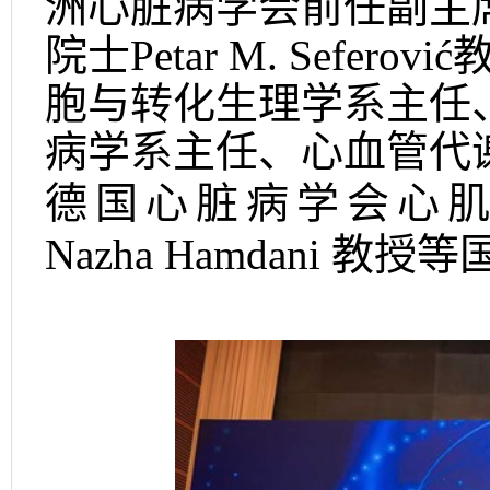
洲心脏病学会前任副主
院士
Petar M. Seferović
胞与转化生理学系主任
病学系主任、心血管代
德
国
心
脏
病
学
会
心
肌
Nazha Hamdani
教授等