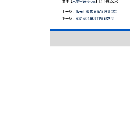
附件【
入室申请书.doc
】已下载
552
次
上一条：
激光共聚焦显微镜培训资料
下一条：
实验室科研项目管理制度