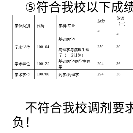
⑤
符合我校以下成
英语
总分
（一）
学位类别
代码
学科
/
专业
≥
≥
基础医学
/
100104
259
30
学术学位
病理学与病理生理
学（士兵计划）
基础医学
/
医学生理
1001Z2
294
36
学术学位
学
100706
294
36
学术学位
药学
/
药理学
不符合我校调剂要
负！