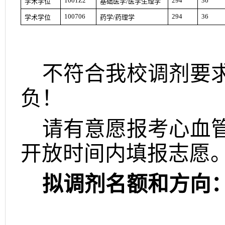
1001Z2
294
36
学术学位
基础医学
/
医学生理学
100706
294
36
学术学位
药学
/
药理学
不符合我校调剂要
负！
请有意愿报考心血
开放时间内填报志愿
拟调剂名额和方向