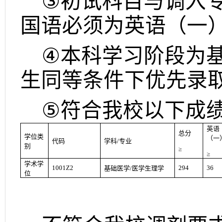
③
初试科目与调入
国语必须为英语（一
④
本科学习阶段为
生同等条件下优先录
⑤
符合我校以下成
英语
总分
学位类
（一
代码
学科
/
专业
别
≥
≥
学术学
1001Z2
294
36
基础医学
/
医学生理学
位