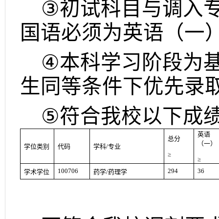
③
初试科目与调入
国语必须为英语（一
④
本科学习阶段为
生同等条件下优先录
⑤
符合我校以下成
英语
总分
（一）
学位类别
代码
学科
/
专业
≥
≥
100706
294
36
学术学位
药学
/
药理学