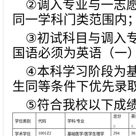
②
调入专业与一志
同一学科门类范围内
③
初试科目与调入
国语必须为英语（一
④
本科学习阶段为
生同等条件下优先录
⑤
符合我校以下成
总分
英
学位类别
代码
学科
/
专业
≥
≥
1001Z2
294
36
学术学位
基础医学
/
医学生理学